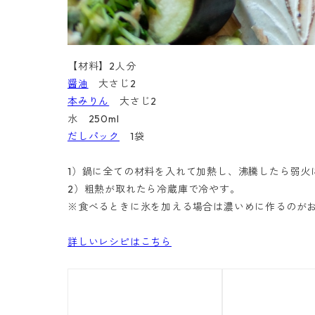
【材料】2人分
醤油
大さじ2
本みりん
大さじ2
水 250ml
だしパック
1袋
1）鍋に全ての材料を入れて加熱し、沸騰したら弱火
2）粗熱が取れたら冷蔵庫で冷やす。
※食べるときに氷を加える場合は濃いめに作るのがおすす
詳しいレシピはこちら