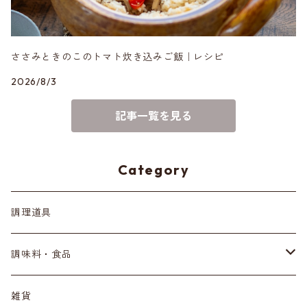
ささみときのこのトマト炊き込みご飯｜レシピ
2026/8/3
記事一覧を見る
Category
調理道具
調味料・食品
発酵麹シリーズ
雑貨