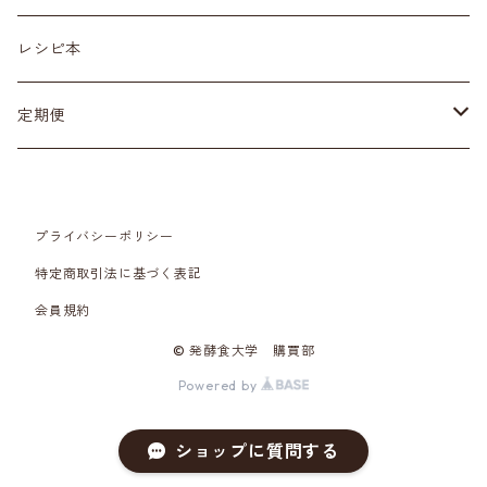
発酵カレー麹
麹
レシピ本
発酵マヨ麹
甘酒
定期便
発酵キムチ麹
塩
発酵カレー麹
プライバシーポリシー
味噌
あめこうじ
特定商取引法に基づく表記
会員規約
醤油
© 発酵食大学 購買部
酢
Powered by
魚醤
ショップに質問する