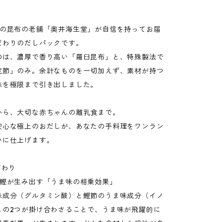
業の昆布の老舗「奥井海生堂」が自信を持ってお届
だわりのだしパックです。
のは、濃厚で香り高い「羅臼昆布」と、特殊製法で
荒節」のみ。余計なものを一切加えず、素材が持つ
味を極限まで引き出しました。
から、大切な赤ちゃんの離乳食まで。
安心な極上のおだしが、あなたの手料理をワンラン
いに仕上げます。
だわり
×鰹が生み出す「うま味の相乗効果」
味成分（グルタミン酸）と鰹節のうま味成分（イノ
この2つが掛け合わさることで、うま味が飛躍的に