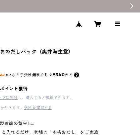
つおのだしパック（奥井海生堂）
¥340
なら
手数料無料で
月々
から
ポイント獲得
ップに登録
し、購入すると獲得できます。
かかります。
送料を確認する
特製荒節の黄金比。
ッと入れるだけ。老舗の「本格おだし」をご家庭