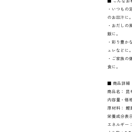
■ こんな
・いつもの
のお出汁に
・おだしの
飯に。
・彩り豊か
ュレなどに
・ご家族の
食に。
■ 商品詳細
商品名： 
内容量・価格
原材料： 鰹
栄養成分表示
エネルギー：27