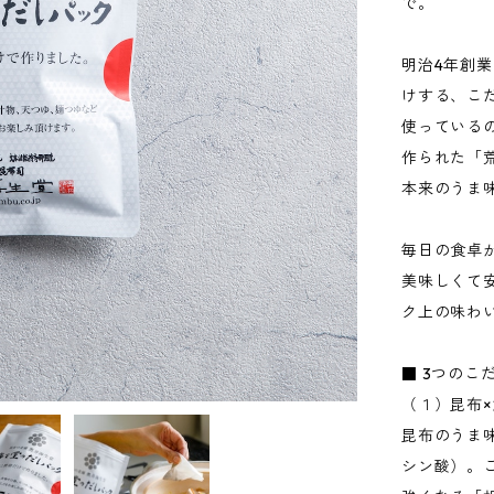
で。
明治4年創
けする、こ
使っている
作られた「
本来のうま
毎日の食卓
美味しくて
ク上の味わ
■ 3つのこ
（１）昆布
昆布のうま
シン酸）。