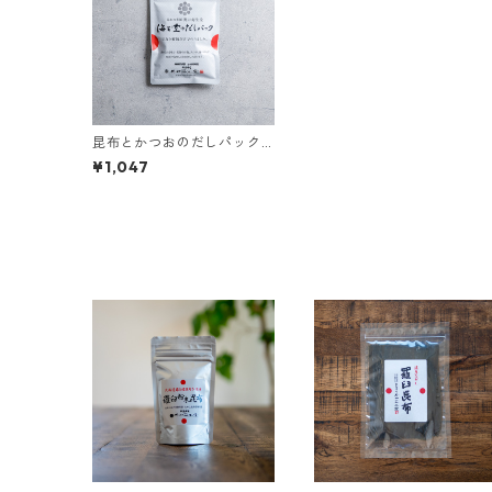
昆布とかつおのだしパック
（奥井海生堂）
¥1,047