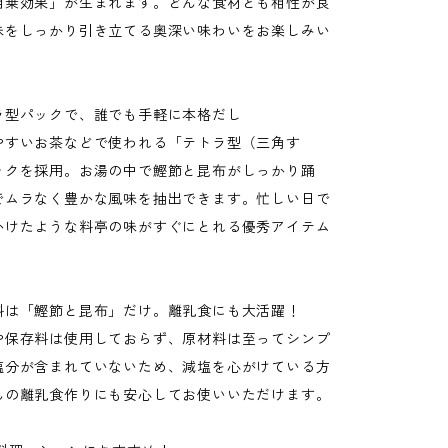
相乗効果」が生まれます。どんな食材とも相性が良
味をしっかり引き立てる奥深い味わいをお楽しみい
。
ラ型パックで、誰でも手軽に本格だし
やすいお茶などで使われる「テトラ型（三角す
ックを採用。お湯の中で鰹節と昆布がしっかり踊
でムラなく豊かな風味を抽出できます。忙しい日で
かけたような料亭の味がすぐにとれる優秀アイテム
料は「鰹節と昆布」だけ。離乳食にも大活躍！
や保存料は使用しておらず、原材料は至ってシンプ
塩分が含まれていないため、減塩を心がけている方
んの離乳食作りにも安心してお使いいただけます。