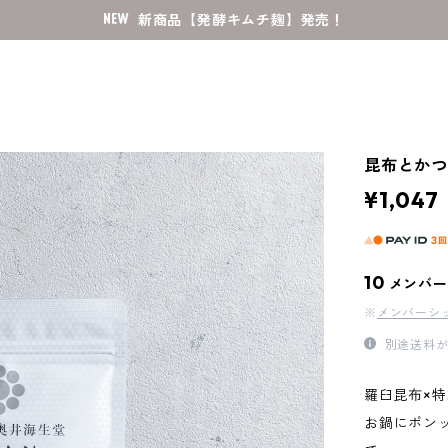
新商品【発酵キムチ麹】発売！
昆布とか
¥1,047
10
メンバー
※
メンバーシ
別途送料が
羅臼昆布×
お鍋にポン