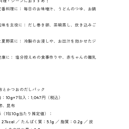
お料理・シーンにおすすめ！
定番料理に： 毎日のお味噌汁、うどんのつゆ、お鍋
。
風味を主役に： だし巻き卵、茶碗蒸し、炊き込みご
な夏野菜に： 冷製のお浸しや、お出汁を効かせたジ
。
健康に： 塩分控えめの食事作りや、赤ちゃんの離乳
昆布とかつおのだしパック
：10g×7包入：1,047円（税込）
節、昆布
（1包10g当たり推定値）：
kcal ／ たんぱく質：5.1g ／ 脂質：0.2g ／ 炭