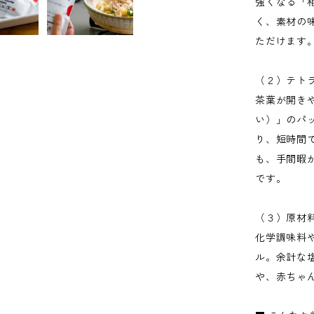
強くなる「
く、素材の
ただけます
（２）テト
茶葉が開き
い）」のパ
り、短時間
も、手間暇
です。
（３）原材
化学調味料
ル。余計な
や、赤ちゃ