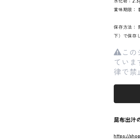
水化物：2.3
賞味期限： 
保存方法： 
下）で保存
この
ていま
律で禁
昆布出汁
https://sho