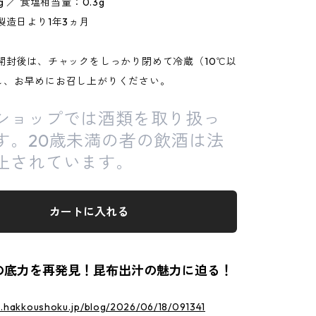
g ／ 食塩相当量：0.3g
製造日より1年3ヵ月
開封後は、チャックをしっかり閉めて冷蔵（10℃以
し、お早めにお召し上がりください。
ショップでは酒類を取り扱っ
す。20歳未満の者の飲酒は法
止されています。
カートに入れる
の底力を再発見！昆布出汁の魅力に迫る！
p.hakkoushoku.jp/blog/2026/06/18/091341