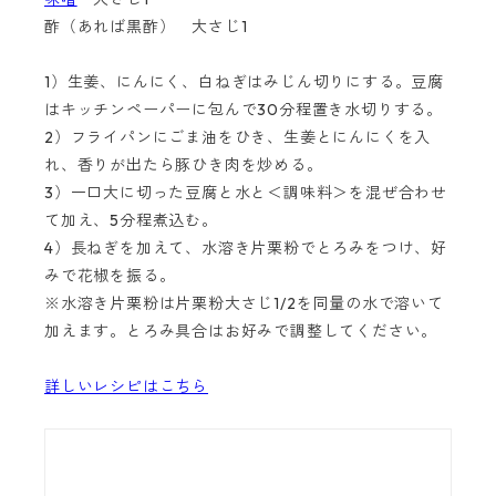
酢（あれば黒酢） 大さじ1
1）生姜、にんにく、白ねぎはみじん切りにする。豆腐
はキッチンペーパーに包んで30分程置き水切りする。
2）フライパンにごま油をひき、生姜とにんにくを入
れ、香りが出たら豚ひき肉を炒める。
3）一口大に切った豆腐と水と＜調味料＞を混ぜ合わせ
て加え、5分程煮込む。
4）長ねぎを加えて、水溶き片栗粉でとろみをつけ、好
みで花椒を振る。
※水溶き片栗粉は片栗粉大さじ1/2を同量の水で溶いて
加えます。とろみ具合はお好みで調整してください。
詳しいレシピはこちら