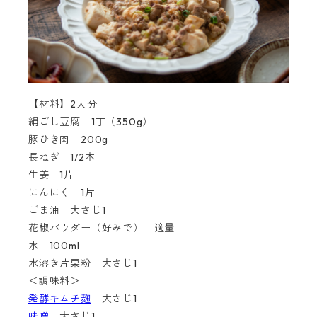
【材料】2人分
絹ごし豆腐 1丁（350g）
豚ひき肉 200g
長ねぎ 1/2本
生姜 1片
にんにく 1片
ごま油 大さじ1
花椒パウダー（好みで） 適量
水 100ml
水溶き片栗粉 大さじ1
＜調味料＞
発酵キムチ麹
大さじ1
味噌
大さじ1