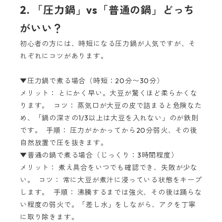
2. 「圧力鍋」vs「普通の鍋」どっち
がいい？
初心者の方には、時短になる圧力鍋が人気ですが、そ
れぞれにコツがあります。
▼圧力鍋で煮る場合（時短：20分〜30分）
メリット： とにかく早い。大豆が驚くほど柔らかくな
ります。 コツ： 蒸気口が大豆の皮で詰まると危険なた
め、「鍋の深さの1/3以上は大豆を入れない」のが鉄則
です。 手順： 圧力がかかってから20分弱火、その後
自然放置で圧を抜きます。
▼普通の鍋で煮る場合（じっくり：3時間程度）
メリット： 煮え具合をいつでも確認でき、失敗が少な
い。 コツ： 常に大豆が煮汁に浸っている状態をキープ
します。 手順： 沸騰するまでは強火、その後は踊らな
い程度の弱火で。「差し水」をしながら、アクを丁寧
に取り除きます。