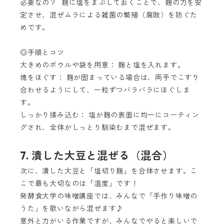
必要なの？ 麹に塩をまぶしておくことで、麹の力を安
定させ、混ぜムラによる雑菌の繁殖（腐敗）を防ぐた
めです。
◎手順とコツ
大きめのボウルや袋を用意： 麹と塩を入れます。
塊をほぐす： 麹が固まっている場合は、両手でこすり
合わせるようにして、一粒ずつバラバラにほぐしま
す。
しっかり揉み込む： 塩が麹の表面に均一にコーティン
グされ、全体がしっとり馴染むまで混ぜます。
7. 潰した大豆と混ぜる（混合）
次に、潰した大豆と「塩切り麹」を合体させます。こ
こで最も大切なのは「温度」です！
発酵食大学の味噌講座では、みんなで「手作り味噌の
うた」を歌いながら混ぜます♪
意外と力がいる作業ですが、みんなでやると楽しいで