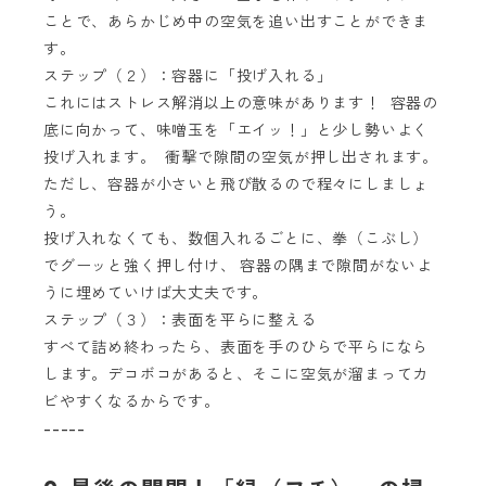
ことで、あらかじめ中の空気を追い出すことができま
す。
ステップ（２）：容器に「投げ入れる」
これにはストレス解消以上の意味があります！ 容器の
底に向かって、味噌玉を「エイッ！」と少し勢いよく
投げ入れます。 衝撃で隙間の空気が押し出されます。
ただし、容器が小さいと飛び散るので程々にしましょ
う。
投げ入れなくても、数個入れるごとに、拳（こぶし）
でグーッと強く押し付け、 容器の隅まで隙間がないよ
うに埋めていけば大丈夫です。
ステップ（３）：表面を平らに整える
すべて詰め終わったら、表面を手のひらで平らになら
します。デコボコがあると、そこに空気が溜まってカ
ビやすくなるからです。
-----