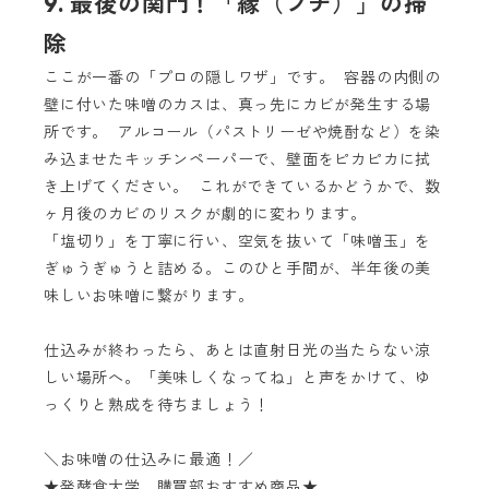
9. 最後の関門！「縁（フチ）」の掃
除
ここが一番の「プロの隠しワザ」です。 容器の内側の
壁に付いた味噌のカスは、真っ先にカビが発生する場
所です。 アルコール（パストリーゼや焼酎など）を染
み込ませたキッチンペーパーで、壁面をピカピカに拭
き上げてください。 これができているかどうかで、数
ヶ月後のカビのリスクが劇的に変わります。
「塩切り」を丁寧に行い、空気を抜いて「味噌玉」を
ぎゅうぎゅうと詰める。このひと手間が、半年後の美
味しいお味噌に繋がります。
仕込みが終わったら、あとは直射日光の当たらない涼
しい場所へ。「美味しくなってね」と声をかけて、ゆ
っくりと熟成を待ちましょう！
＼お味噌の仕込みに最適！／
★発酵食大学 購買部おすすめ商品★