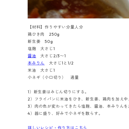
【材料】作りやすい分量人分
鶏ひき肉 250g
新生姜 50g
塩麹 大さじ1
醤油
大さじ2/3〜1
本みりん
大さじ1と1/2
米油 大さじ1
小ネギ（小口切り） 適量
1）新生姜はみじん切りにする。
2）フライパンに米油をひき、新生姜、鶏肉を加え中
3）肉の色が変わってきたら塩麹、醤油、本みりんを
4）器に盛り、好みで小ネギを散らす。
詳しいレシピ・作り方はこちら