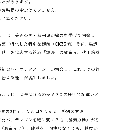
ことがあります。
やお時間の指定はできません。
ご了承ください。
じ」は、美酒の国・秋田県が総力を挙げて開発し
製菓に特化した特別な麹菌（CK33菌）です。製造
、秋田を代表する銘酒「爛漫」の醸造元、秋田銘醸
最新のバイオテクノロジーが融合し、これまでの麹
り替える逸品が誕生しました。
めこうじ」は選ばれるのか？ 3つの圧倒的な違い／
「酵素力2倍」。ひと口でわかる、格別の甘さ
に比べ、デンプンを糖に変える力（酵素力価）がな
！（製造元比）。砂糖を一切使わなくても、糖度が