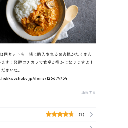
麹3個セットを一緒に購入されるお客様がたくさん
います！発酵のチカラで食卓が豊かになりますよ！
くださいね。
p.hakkoushoku.jp/items/126674754
通報する
(7)