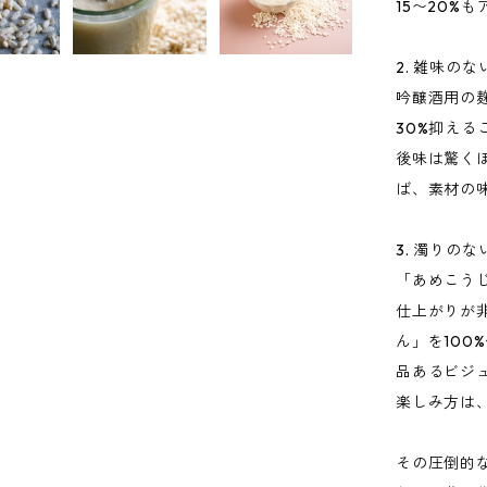
15〜20%
2. 雑味の
吟醸酒用の
30%抑え
後味は驚く
ば、素材の
3. 濁りの
「あめこう
仕上がりが
ん」を10
品あるビジ
楽しみ方は
その圧倒的