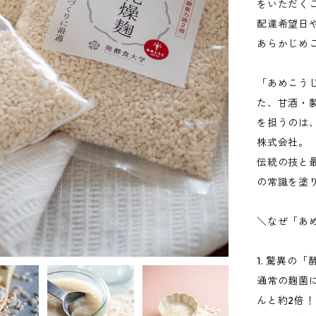
をいただく
配達希望日
あらかじめ
「あめこう
た、甘酒・
を担うのは
株式会社。
伝統の技と
の常識を塗
＼なぜ「あ
1. 驚異の
通常の麹菌
んと約2倍