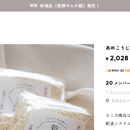
新商品【発酵キムチ麹】発売！
あめこうじ
2,028
¥
20
メンバ
※
メンバーシ
別途送料が
※この商品
配送システ