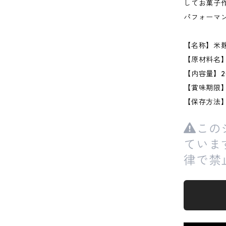
してお菓子
パフォーマ
【名称】米
【原材料名
【内容量】2
【賞味期限
【保存方法
この
ていま
律で禁