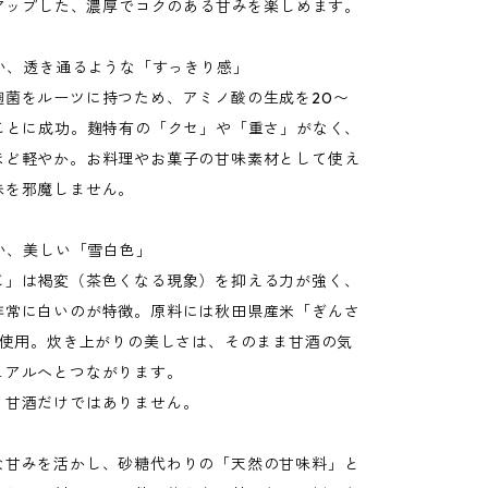
もアップした、濃厚でコクのある甘みを楽しめます。
ない、透き通るような「すっきり感」
麹菌をルーツに持つため、アミノ酸の生成を20〜
ることに成功。麹特有の「クセ」や「重さ」がなく、
ほど軽やか。お料理やお菓子の甘味素材として使え
味を邪魔しません。
ない、美しい「雪白色」
じ」は褐変（茶色くなる現象）を抑える力が強く、
非常に白いのが特徴。原料には秋田県産米「ぎんさ
0%使用。炊き上がりの美しさは、そのまま甘酒の気
ュアルへとつながります。
、甘酒だけではありません。
な甘みを活かし、砂糖代わりの「天然の甘味料」と