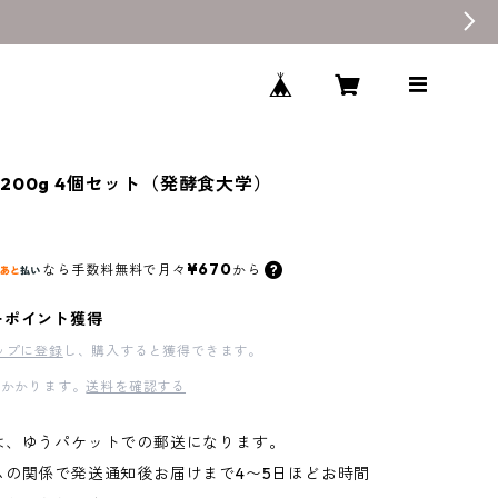
200g 4個セット（発酵食大学）
¥670
なら
手数料無料で
月々
から
ーポイント獲得
ップに登録
し、購入すると獲得できます。
かかります。
送料を確認する
は、ゆうパケットでの郵送になります。
ムの関係で発送通知後お届けまで4〜5日ほどお時間