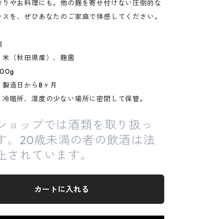
作りやお料理にも。他の麹を寄せ付けない圧倒的な
ンスを、ぜひあなたのご家庭で体感してください。
麹
】米（秋田県産）、麹菌
00g
】製造日から8ヶ月
】冷暗所、湿度の少ない場所に密閉して保管。
ショップでは酒類を取り扱っ
す。20歳未満の者の飲酒は法
止されています。
カートに入れる